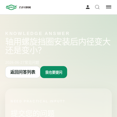
KNOWLEDGE ANSWER
轴用螺旋挡圈安装后内径变大
还是变小？
2026-06-27
常见问题
返回问答列表
我也要提问
NEED PRACTICAL INPUT?
提交您的问题