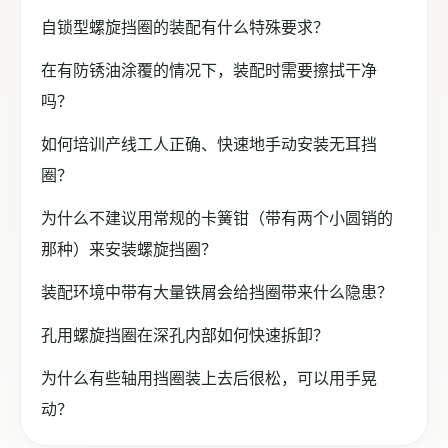
自锁型螺旋挡圈的装配有什么特殊要求？
在有防锈油涂覆的情况下，装配时需要擦拭干净
吗？
如何培训产线工人正确、快速地手动安装无耳挡
圈？
为什么不建议用常规的卡簧钳（带有两个小圆销的
那种）来安装螺旋挡圈？
装配环境中带有大量铁屑会给挡圈带来什么隐患？
孔用螺旋挡圈在深孔内部如何快速拆卸？
为什么有些轴用挡圈装上去后很松，可以用手晃
动？