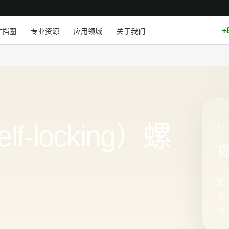
+
性挡圈
专业资源
应用领域
关于我们
？
-locking）螺
NE
如
条
进