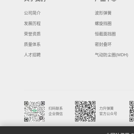
公司简介
波形弹簧
发展历程
螺旋挡圈
荣誉资质
恒截面挡圈
质量体系
密封叠环
人才招聘
气动防尘圈(MDH)
扫码联系
力升弹簧
企业微信
官方公众号