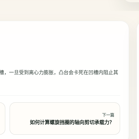
槽，一旦受到离心力膨胀，凸台会卡死在凹槽内阻止其
下一篇
如何计算螺旋挡圈的轴向剪切承载力？