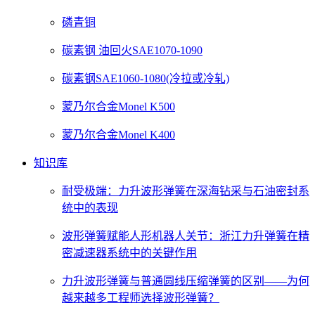
磷青铜
碳素钢 油回火SAE1070-1090
碳素钢SAE1060-1080(冷拉或冷轧)
蒙乃尔合金Monel K500
蒙乃尔合金Monel K400
知识库
耐受极端：力升波形弹簧在深海钻采与石油密封系
统中的表现
波形弹簧赋能人形机器人关节：浙江力升弹簧在精
密减速器系统中的关键作用
力升波形弹簧与普通圆线压缩弹簧的区别——为何
越来越多工程师选择波形弹簧？