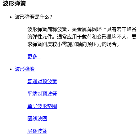
波形弹簧
波形弹簧是什么？
波形弹簧简称波簧，是金属薄圆环上具有若干峰谷
的弹性元件。通常应用于载荷和变形量均不大，要
求弹簧刚度较小需施加轴向预压力的场合。
更多...
波形弹簧
普通对顶波簧
平端对顶波簧
单层波形垫圈
圆线波圈
层叠波簧