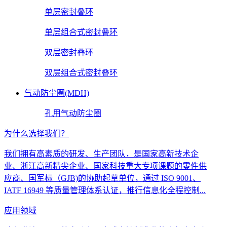
单层密封叠环
单层组合式密封叠环
双层密封叠环
双层组合式密封叠环
气动防尘圈(MDH)
孔用气动防尘圈
为什么选择我们？
我们拥有高素质的研发、生产团队，是国家高新技术企
业、浙江高新精尖企业、国家科技重大专项课题的零件供
应商、国军标（GJB)的协助起草单位，通过 ISO 9001、
IATF 16949 等质量管理体系认证，推行信息化全程控制...
应用领域