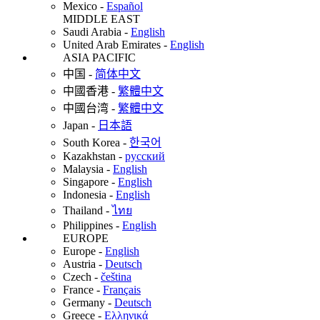
Mexico
-
Español
MIDDLE EAST
Saudi Arabia
-
English
United Arab Emirates
-
English
ASIA PACIFIC
中国
-
简体中文
中國香港
-
繁體中文
中國台湾
-
繁體中文
Japan
-
日本語
South Korea
-
한국어
Kazakhstan
-
русский
Malaysia
-
English
Singapore
-
English
Indonesia
-
English
Thailand
-
ไทย
Philippines
-
English
EUROPE
Europe
-
English
Austria
-
Deutsch
Czech
-
čeština
France
-
Français
Germany
-
Deutsch
Greece
-
Ελληνικά