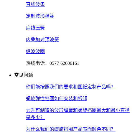
直线波条
定制波形弹簧
扁线压簧
内叠加对顶波簧
纵波波圈
热线电话：0577-62606161
常见问题
你们能按照我们的要求和图纸定制产品吗？
螺旋弹性挡圈如何安装和拆卸
力升可制造的波形弹簧和螺旋挡圈最大和最小直径
是多少？
为什么我们的螺旋挡圈产品表面颜色不同？