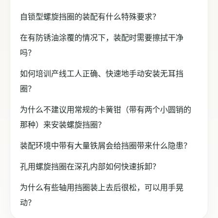
自锁型螺旋挡圈的装配有什么特殊要求？
在有防锈油涂覆的情况下，装配时需要擦拭干净
吗？
如何培训产线工人正确、快速地手动安装无耳挡
圈？
为什么不建议用常规的卡簧钳（带有两个小圆销的
那种）来安装螺旋挡圈？
装配环境中带有大量铁屑会给挡圈带来什么隐患？
孔用螺旋挡圈在深孔内部如何快速拆卸？
为什么有些轴用挡圈装上去后很松，可以用手晃
动？