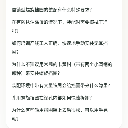
自锁型螺旋挡圈的装配有什么特殊要求？
在有防锈油涂覆的情况下，装配时需要擦拭干净
吗？
如何培训产线工人正确、快速地手动安装无耳挡
圈？
为什么不建议用常规的卡簧钳（带有两个小圆销的
那种）来安装螺旋挡圈？
装配环境中带有大量铁屑会给挡圈带来什么隐患？
孔用螺旋挡圈在深孔内部如何快速拆卸？
为什么有些轴用挡圈装上去后很松，可以用手晃
动？